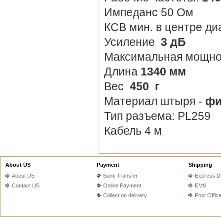
Импеданс 50 Ом
КСВ мин. в центре д
Усиление
3 дБ
Максимальная мощн
Длина
1340 мм
Вес
450 г
Материал штыря -
фи
Тип разъема: PL259
Кабель 4 м
About US
Payment
Shipping
About US
Bank Transfer
Express De
Contact US
Online Payment
EMS
Collect on delivery
Post Offic