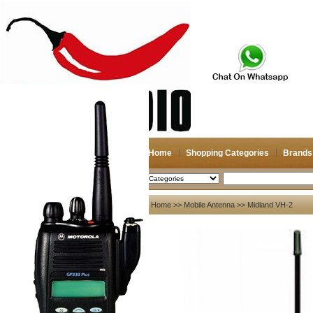
Home
Shopping Categories
Brands
2026-08-07
Search
My account
Home
>>
Mobile Antenna
>> Midland VH-2
Register
/
Login
Shopping Cart(0)
Compare Now(0)
Your Recent History