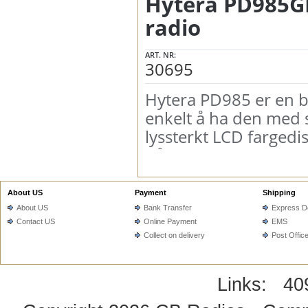
Hytera PD985GM
radio
ART. NR:
30695
H
yte
ra PD985 er en b
enkelt å ha den med s
lyssterkt LCD fargedi
hånden. Den er klassi
sikrer drift i tøffe ar
About US
Payment
Shipping
About US
Bank Transfer
Express De
Contact US
Online Payment
EMS
Collect on delivery
Post Offic
* Bluetooth 4.0
* Minnebrikke for opptak av samta
* Smart batteri
* Kraftig høyttaler 3W max
Links:
40
* MIL-STD-810 C/D/E/F/G
* Digital og analog modus