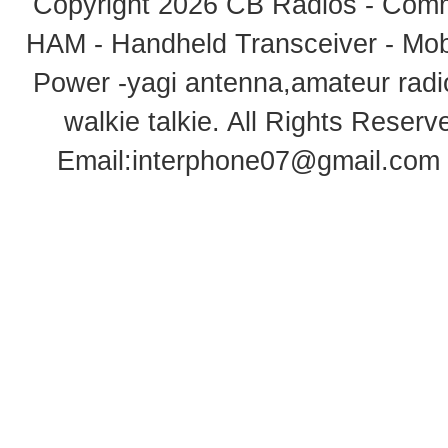
Copyright 2026
CB Radios - Comm
* Stort LCD fargedisplay
* Fullt tastatur for enkel og fleksib
*GPS og Man Down-funksjon
HAM - Handheld Transceiver - Mobi
Hytera PD985 leveres med antenne, 
Power -yagi antenna,amateur radi
walkie talkie
. All Rights Rese
Email:
interphone07@gmail.com