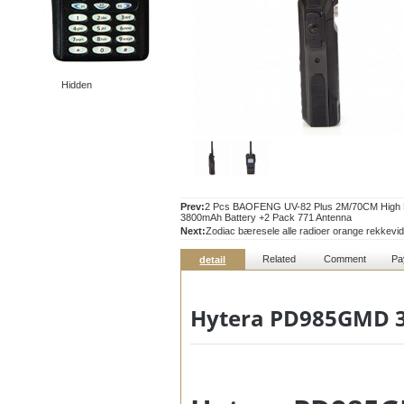
Hidden
Prev:
2 Pcs BAOFENG UV-82 Plus 2M/70CM High Po
3800mAh Battery +2 Pack 771 Antenna
Next:
Zodiac bæresele alle radioer orange rekkevid
Related
Comment
Pa
detail
Hytera PD985GMD 35