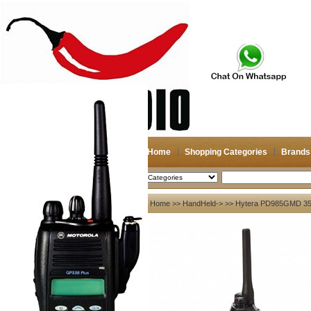
Home
Shopping Categories
Brands
2026-08-08
Search
My account
Home
>>
HandHeld->
>> Hytera PD985GMD 350-
Register
/
Login
Shopping Cart(0)
Compare Now(0)
Your Recent History