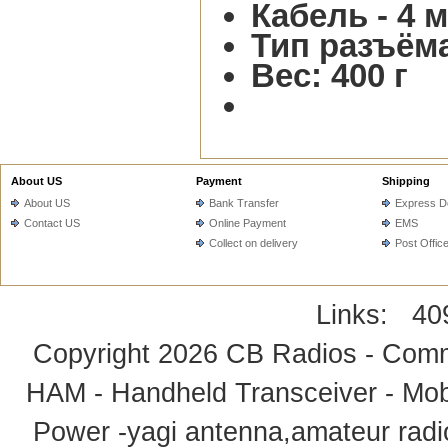
Кабель - 4 
Тип разъёма
Вес: 400 г
About US
Payment
Shipping
About US
Bank Transfer
Express De
Contact US
Online Payment
EMS
Collect on delivery
Post Offic
Links:
40
Copyright 2026
CB Radios - Comm
HAM - Handheld Transceiver - Mobi
Power -yagi antenna,amateur radi