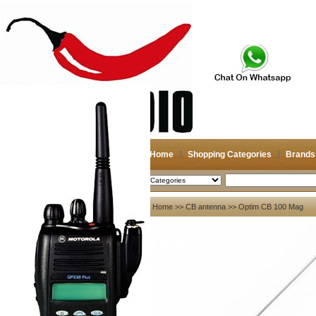
Home
Shopping Categories
Brands
2026-08-08
Search
My account
Home
>>
CB antenna
>> Optim CB 100 Mag
Register
/
Login
Shopping Cart(0)
Compare Now(0)
Your Recent History