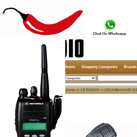
Home
Shopping Categories
Brands
2026-08-07
Search
My account
Home
>>
CB RADIOS
>> 12614 Albrecht AE 6
Register
/
Login
Shopping Cart(0)
Compare Now(0)
Your Recent History