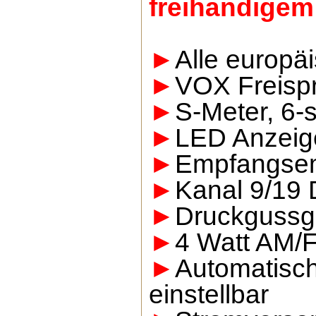
freihändigem
►
Alle europä
►
VOX Freispr
►
S-Meter, 6-s
►
LED Anzeig
►
Empfangsemp
►
Kanal 9/19 
►
Druckguss
►
4 Watt AM/
►
Automatisch
einstellbar