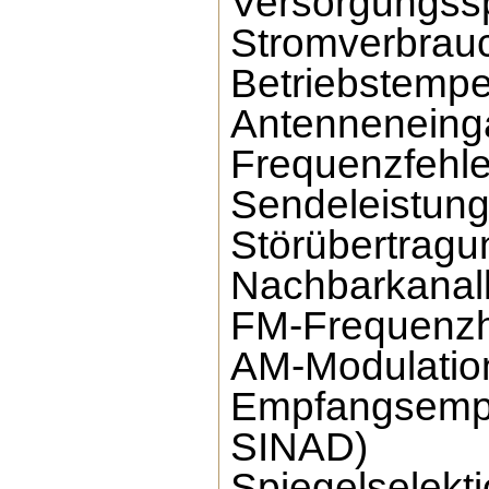
Versorgungss
Stromverbrau
Betriebstempe
Antenneneing
Frequenzfehle
Sendeleistung
Störübertragu
Nachbarkanall
FM-Frequenzh
AM-Modulatio
Empfangsempfi
SINAD)
Spiegelselekt