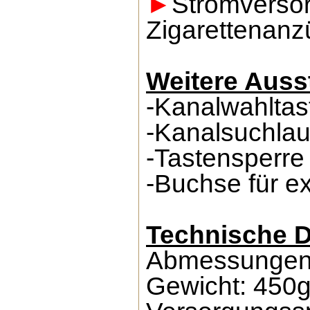
►
Stromversor
Zigarettenanz
Weitere Auss
-Kanalwahltas
-Kanalsuchlau
-Tastensperre
-Buchse für e
Technische D
Abmessungen:
Gewicht: 450