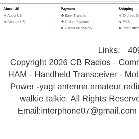
About US
Payment
Shipping
About US
Bank Transfer
Express De
Contact US
Online Payment
EMS
Collect on delivery
Post Offic
Links:
40
Copyright 2026
CB Radios - Comm
HAM - Handheld Transceiver - Mobi
Power -yagi antenna,amateur radi
walkie talkie
. All Rights Rese
Email:
interphone07@gmail.com