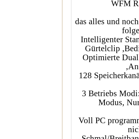
WFM Ru
das alles und noch
folg
Intelligenter St
Gürtelclip ,Bed
Optimierte Dual
,An
128 Speicherkanä
3 Betriebs Modi
Modus, Nur
Voll PC programm
nic
Schmal/Breitban