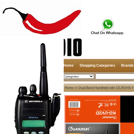
Home
Shopping Categories
Brands
2026-08-09
Search
My account
Home
>>
Dual Band Handheld with CE,ROHS F
Register
/
Login
Shopping Cart(0)
Compare Now(0)
Your Recent History