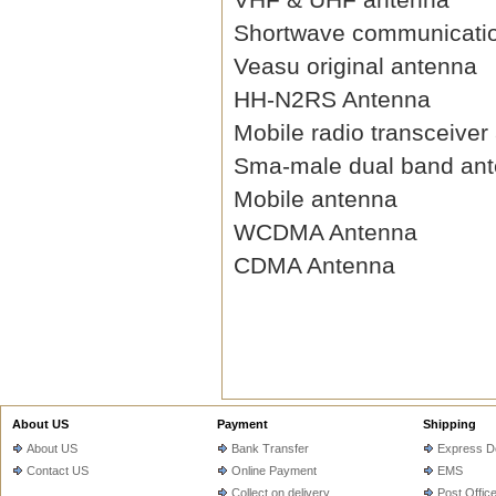
Shortwave communicati
Veasu original antenna
HH-N2RS Antenna
Mobile radio transceiver
Sma-male dual band an
Mobile antenna
WCDMA Antenna
CDMA Antenna
About US
Payment
Shipping
About US
Bank Transfer
Express De
Contact US
Online Payment
EMS
Collect on delivery
Post Offic