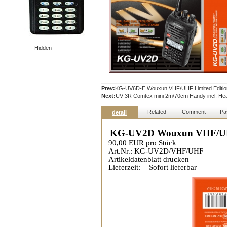
Hidden
Prev:
KG-UV6D-E Wouxun VHF/UHF Limited Editio
Next:
UV-3R Comtex mini 2m/70cm Handy incl. He
Related
Comment
Pa
detail
KG-UV2D Wouxun VHF/UH
90,00 EUR pro Stück
Art.Nr.: KG-UV2D/VHF/UHF
Artikeldatenblatt drucken
Lieferzeit:
Sofort lieferbar