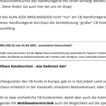
tenanzünderbuchse das Handfunkgerät mit Strom versorgt werden. 
. Diese finden Sie auch hier bei uns im Shop)
st das ALAN 42DS (MIDLAND42DS) nicht "nur" ein CB-Handfunkgerät
dieses Handfunkgerät durchaus die Sendeleistung "großer" CB Fun
nsumfang.
IDLAND 42 oder ALAN 42DS - wesentliche Unterschiede?
teller weist besonders auf die digitale Rauschunterdrückung (automatische Squelch Funktio
nders bei Betrieb an Aufsteckantennen die Funktion sehr wichtig ist, muss wohl jeder Anwen
tbare Kanalnormen - was bedeutet das?
Anfangszeiten des CB-Funks in Europa, gab es in fast jedem Land 
rchaus erheblich in der Kanalzahl, erlaubten Modulationsart, oder
ibt es zwar einheitliche CB-Funknormen, damit aber auch die Kommu
geräte mit
Multikanalnormtechnik
auch die Möglichkeit auf die sp