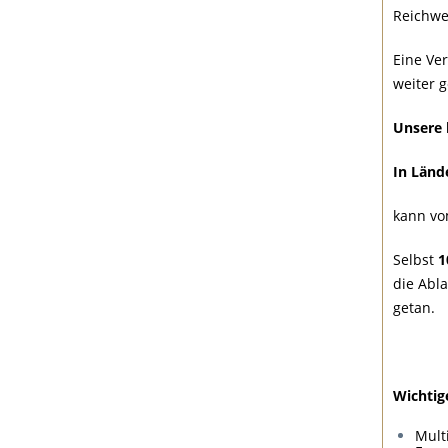
Reichwe
Eine Ve
weiter 
Unsere 
In Lände
kann vo
Selbst
1
die Abl
getan.
Wichtig
Mult