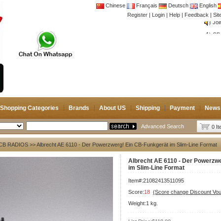
Chinese
Français
Deutsch
English
Register
|
Login
|
Help
|
Feedback
|
Si
CB 
Joi
CB 
Joi
Shopping Categories
Brands
About US
Shipping
Payment
News
Advanced Search
0 I
CB RADIOS
>> Albrecht AE 6110 - Der Powerzwerg! Ein CB-Funkgerät im Slim-Line Format
Albrecht AE 6110 - Der Powerzw
im Slim-Line Format
Item#:21082413511095
Score:
18
(Score change Discount Vo
Weight:1 kg.