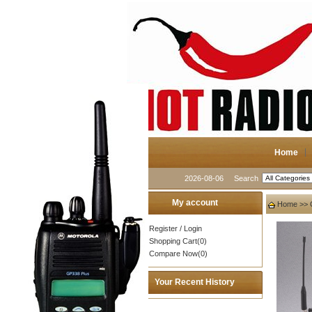
Home
2026-08-06
Search
My account
Home
>>
Register
/
Login
Shopping Cart(0)
Compare Now(0)
Your Recent History