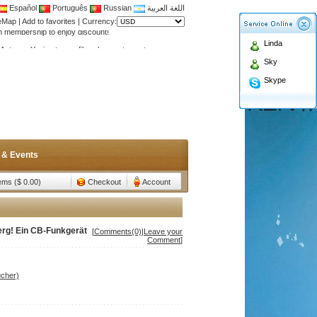
Español
Português
Russian
اللغة العربية
teMap
|
Add to favorites
|
Currency:
Antenna,Yagi antenna ,fiberglass antenna,two wa
Linda
n membership to enjoy discount!
Sky
Antenna,Yagi antenna ,fiberglass antenna,two wa
Skype
n membership to enjoy discount!
 & Events
tems ($ 0.00)
Checkout
Account
erg! Ein CB-Funkgerät
[
Comments(0)
|
Leave your
Comment
]
ucher)