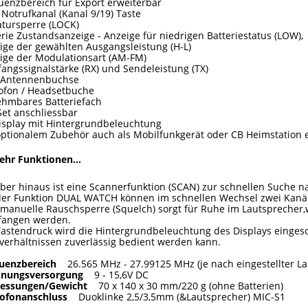
uenzbereich für Export erweiterbar
Notrufkanal (Kanal 9/19) Taste
atursperre (LOCK)
erie Zustandsanzeige - Anzeige für niedrigen Batteriestatus (LOW),
ige der gewählten Ausgangsleistung (H-L)
ige der Modulationsart (AM-FM)
angssignalstärke (RX) und Sendeleistung (TX)
Antennenbuchse
ofon / Headsetbuche
hmbares Batteriefach
Set anschliessbar
isplay mit Hintergrundbeleuchtung
optionalem Zubehör auch als Mobilfunkgerät oder CB Heimstation 
hr Funktionen...
ber hinaus ist eine Scannerfunktion (SCAN) zur schnellen Suche 
der Funktion DUAL WATCH können im schnellen Wechsel zwei Kanä
 manuelle Rauschsperre (Squelch) sorgt für Ruhe im Lautsprecher
angen werden.
Tastendruck wird die Hintergrundbeleuchtung des Displays einges
tverhältnissen zuverlässig bedient werden kann.
uenzbereich
26.565 MHz - 27.99125 MHz (je nach eingestellter L
nnungsversorgung
9 - 15,6V DC
essungen/Gewicht
70 x 140 x 30 mm/220 g (ohne Batterien)
ofonanschluss
Duoklinke 2,5/3,5mm (&Lautsprecher) MIC-S1