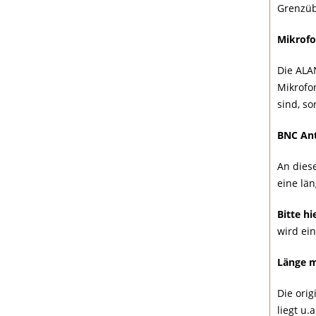
Grenzüb
Mikrofo
Die ALA
Mikrofo
sind, s
BNC An
An dies
eine lä
Bitte hi
wird ein
Länge m
Die orig
liegt u