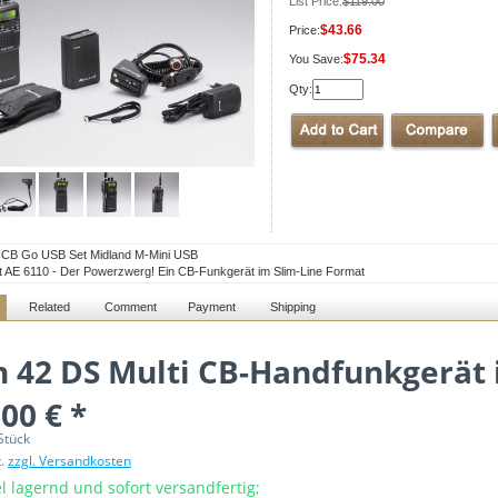
List Price:
$119.00
$43.66
Price:
$75.34
You Save:
Qty:
 CB Go USB Set Midland M-Mini USB
t AE 6110 - Der Powerzwerg! Ein CB-Funkgerät im Slim-Line Format
Related
Comment
Payment
Shipping
n 42 DS Multi CB-Handfunkgerät 
00 € *
Stück
t.
zzgl. Versandkosten
l lagernd und sofort versandfertig;