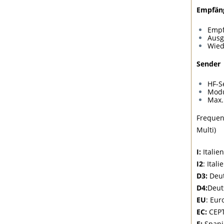
Empfä
Empf
Ausg
Wie
Sende
HF-S
Mod
Max
Frequenz
Multi)
I:
Italie
I2
: Ital
D3:
Deut
D4:
Deut
EU
: Eur
EC:
CEPT
E:
Spani