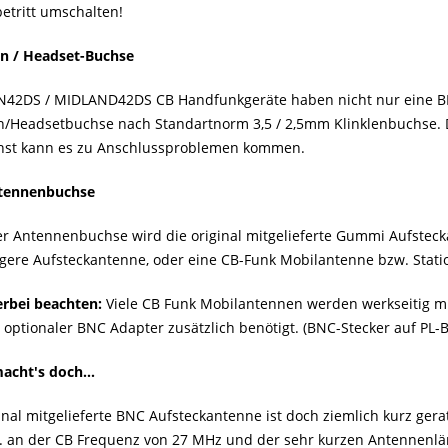
etritt umschalten!
n / Headset-Buchse
N42DS / MIDLAND42DS CB Handfunkgeräte haben nicht nur eine B
n/Headsetbuchse nach Standartnorm 3,5 / 2,5mm Klinklenbuchse. Da
onst kann es zu Anschlussproblemen kommen.
tennenbuchse
er Antennenbuchse wird die original mitgelieferte Gummi Aufsteck
ngere Aufsteckantenne, oder eine CB-Funk Mobilantenne bzw. Stat
erbei beachten:
Viele CB Funk Mobilantennen werden werkseitig mit
 optionaler BNC Adapter zusätzlich benötigt. (BNC-Stecker auf PL-
acht′s doch...
inal mitgelieferte BNC Aufsteckantenne ist doch ziemlich kurz gera
.a. an der CB Frequenz von 27 MHz und der sehr kurzen Antennenl