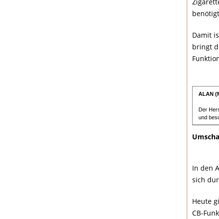
Zigaret
benötigt
Damit i
bringt 
Funktio
ALAN (M
Der Hers
und beso
Umschal
In den 
sich du
Heute g
CB-Funk