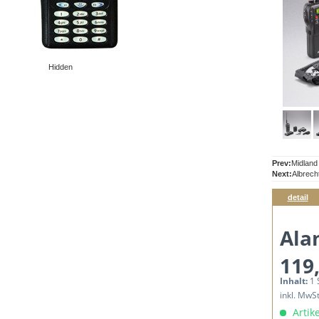
Hidden
Prev:
Midland
Next:
Albrech
detail
Ala
119,
Inhalt:
1 
inkl. MwS
Artike