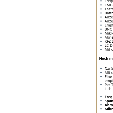
Freq
EMG 
Tast
Batt
Anze
Anze
Empf
BNC 
Mikr
Abne
KFZ 
LC-D
Mit 
Noch me
Darü
Mit 
Eine
empf
Per 
Lich
Freq
Spa
Abm
Mikr