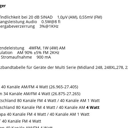
nger
indlichkeit bei 20 dB SINAD 1,0μV (AM), 0,55mV (FM)
angsleistung Audio 0.5W@8 fi
dergabeverzerrung 3%@1KHz
r
endeleistung 4WFM, 1W (4W) AM
ulation AM 90% ±5% FM 2KHz
. Stromaufnahme 900 mA
bandtabelle für Geräte der Multi Serie (Midland 248, 248XL,278, 22
n 40 Kanäle AM/FM 4 Watt (26.965-27.405)
ien 34 Kanäle AM/FM 4 Watt (26.875-27.265)
schland 80 Kanäle FM 4 Watt / 40 Kanäle AM 1 Watt
schland 80 Kanäle FM 4 Watt / 40 Kanäle AM
4 Watt
opa 40 Kanäle FM 4 Watt / 40 Kanäle AM 1 Watt
 40 Kanäle FM 4 Watt
en 40 Kanäle AM/FM 4 Watt