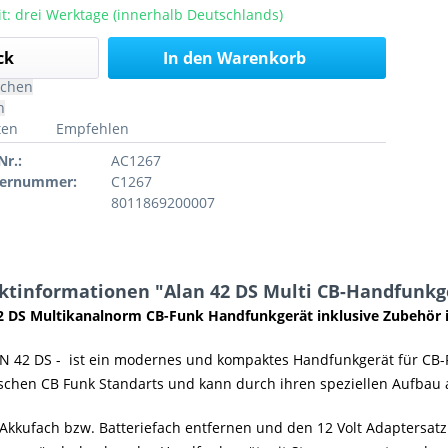
it: drei Werktage (innerhalb Deutschlands)
In den
Warenkorb
ichen
n
ten
Empfehlen
Nr.:
AC1267
lernummer:
C1267
8011869200007
ktinformationen "Alan 42 DS Multi CB-Handfunkge
2 DS
Multikanalnorm CB-Funk Handfunkgerät inklusive Zubehör 
N 42 DS - ist ein modernes und kompaktes Handfunkgerät für CB-Fu
schen CB Funk Standarts und kann durch ihren speziellen Aufbau 
 Akkufach bzw. Batteriefach entfernen und den 12 Volt Adaptersatz