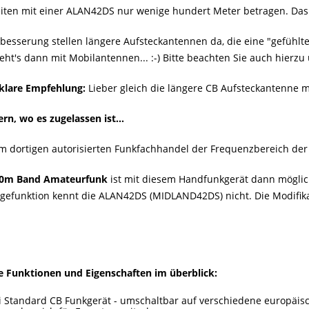
iten mit einer ALAN42DS nur wenige hundert Meter betragen. Das i
rbesserung stellen längere Aufsteckantennen da, die eine "gefüh
geht′s dann mit Mobilantennen... :-) Bitte beachten Sie auch hier
klare Empfehlung:
Lieber gleich die längere CB Aufsteckantenne m
rn, wo es zugelassen ist...
m dortigen autorisierten Funkfachhandel der Frequenzbereich de
0m Band Amateurfunk
ist mit diesem Handfunkgerät dann möglich 
agefunktion kennt die ALAN42DS (MIDLAND42DS) nicht. Die Modifika
e Funktionen und Eigenschaften im überblick:
i Standard CB Funkgerät - umschaltbar auf verschiedene europäis