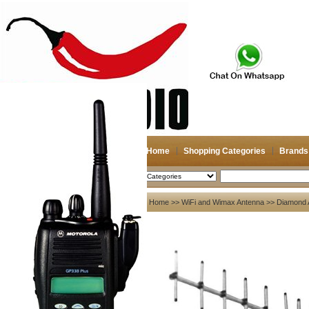
Home
Shopping Categories
Brands
2026-08-09
Search
My account
Home
>>
WiFi and Wimax Antenna
>> Diamond
Register
/
Login
Shopping Cart(0)
Compare Now(0)
Your Recent History