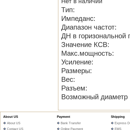
Нет в наличии
Тип: Волновой
Импед
Диапазон ч
ДН в горизональн
Значен
Макс.мо
Усилен
Размеры:
Вес
Разъе
Возможный ди
About US
Payment
Shipping
About US
Bank Transfer
Express De
Contact US
Online Payment
EMS