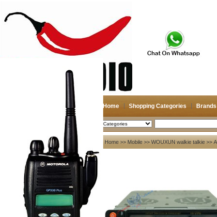
Home
Shopping Categories
Brands
2026-08-10
Search
My account
Home
>>
Mobile
>>
WOUXUN walkie talkie
>> А
Register
/
Login
Shopping Cart(0)
Compare Now(0)
Your Recent History