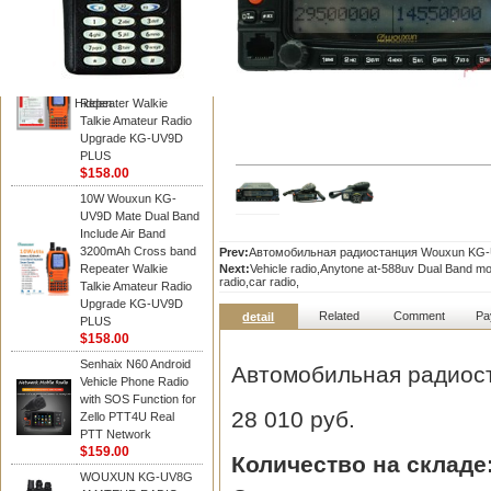
WOUXUN walkie talkie
10W Wouxun KG-
UV9D Mate Dual Band
Include Air Band
3200mAh Cross band
Hidden
Repeater Walkie
Talkie Amateur Radio
Upgrade KG-UV9D
PLUS
$158.00
10W Wouxun KG-
UV9D Mate Dual Band
Include Air Band
3200mAh Cross band
Prev:
Автомобильная радиостанция Wouxun KG
Repeater Walkie
Next:
Vehicle radio,Anytone at-588uv Dual Band 
radio,car radio,
Talkie Amateur Radio
Upgrade KG-UV9D
Related
Comment
Pa
detail
PLUS
$158.00
Senhaix N60 Android
Автомобильная радиос
Vehicle Phone Radio
with SOS Function for
28 010 руб.
Zello PTT4U Real
PTT Network
$159.00
Количество на складе
WOUXUN KG-UV8G