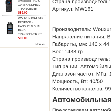
Страна производитель
AMATEUR RADIO
,2/4M HANDHELD
Артикул:
MW161
TRANSCEIVER
$89.00
WOUXUN KG-UV9K
PROPACK -
HANDHELD DUAL
Производитель
:
Wouxu
BAND
TRANSCEIVER KIT
Напряжение питания, В
$69.00
Габариты, мм
:
140 x 44
More>>
Вес
:
1438 гр.
Страна производитель
Тип рации
:
Автомобиль
Диапазон частот, МГц
:
Мощность, Вт
:
40/50
Количество каналов
:
99
Автомобильная
Представляем автомоб