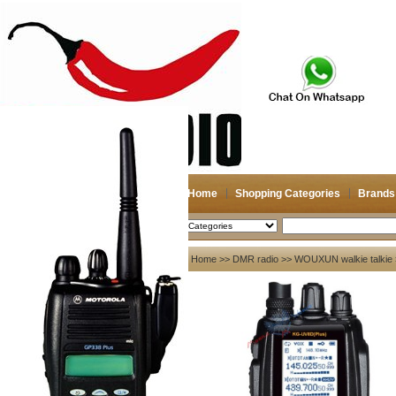
Home
Shopping Categories
Brands
2026-08-07
Search
My account
Home
>>
DMR radio
>>
WOUXUN walkie talkie
Register
/
Login
Shopping Cart(0)
Compare Now(0)
Your Recent History