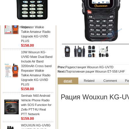
WOUXUN walkie talkie
10W Wouxun KG-
UV9D Mate Dual Band
Include Air Band
3200mAh Cross band
Hidden
Repeater Walkie
Talkie Amateur Radio
Upgrade KG-UV9D
PLUS
$158.00
10W Wouxun KG-
UV9D Mate Dual Band
Include Air Band
3200mAh Cross band
Prev:
Радиостанция Wouxun KG-UV7D
Repeater Walkie
Next:
Портативная рация Wouxun ET-558 UHF
Talkie Amateur Radio
Upgrade KG-UV9D
Related
Comment
Pa
detail
PLUS
$158.00
Рация Wouxun KG-UV
Senhaix N60 Android
Vehicle Phone Radio
with SOS Function for
Zello PTT4U Real
PTT Network
$159.00
WOUXUN KG-UV8G