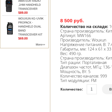
AMATEUR RADIO
,2/4M HANDHELD
TRANSCEIVER
$89.00
WOUXUN KG-UV9K
8 500 руб.
PROPACK -
Количество на складе:
1
HANDHELD DUAL
Страна производитель:
Ки
BAND
Артикул:
MW166
TRANSCEIVER KIT
$69.00
Производитель
:
Wouxun
Напряжение питания, В
:
7.
More>>
Габариты, мм
:
124 x 61 x 33
Вес
:
490 гр.
Страна производитель
:
Ки
Тип рации
:
Портативная
Диапазон частот, МГц
:
136-
Мощность, Вт
:
5
Количество каналов
:
999
Тип модуляции
:
FM
Количество:
В