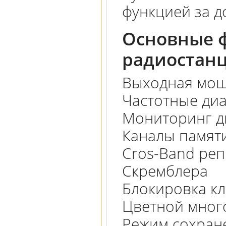
функцией за д
Основные ф
радиостанц
Выходная мощн
Частотные диа
Мониторинг дв
Каналы памяти
Cros-Band реп
Скремблера
Блокировка к
Цветной мног
Режим сохран