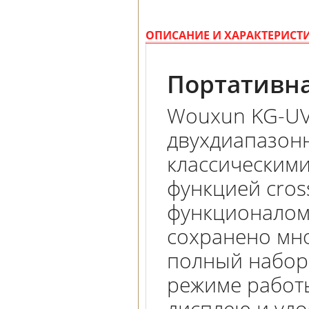
ОПИСАНИЕ И ХАРАКТЕРИСТ
Портативна
Wouxun KG-UV8
двухдиапазонн
классическими
функцией cros
функционалом 
сохранено мно
полный набор
режиме работ
дисплею и удо