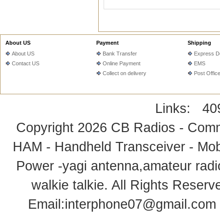
About US
Payment
Shipping
About US
Bank Transfer
Express De
Contact US
Online Payment
EMS
Collect on delivery
Post Offic
Links:
40
Copyright 2026
CB Radios - Comm
HAM - Handheld Transceiver - Mobi
Power -yagi antenna,amateur radi
walkie talkie
. All Rights Rese
Email:
interphone07@gmail.com