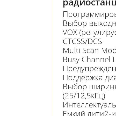
радиостанц
Программиров
Выбор выходно
VOX (регулиру
CTCSS/DCS
Multi Scan Mo
Busy Channel 
Предупрежден
Поддержка ди
Выбор ширины
(25/12,5кГц)
Интеллектуаль
Емкий литий-