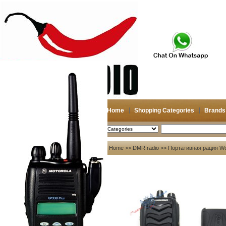
Home
Shopping Categories
Brands
2026-08-07
Search
My account
Home
>>
DMR radio
>> Портативная рация W
Register
/
Login
Shopping Cart(0)
Compare Now(0)
Your Recent History