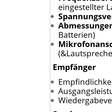
eingestellter
Spannungsv
Abmessunge
Batterien)
Mikrofonans
(&Lautspreche
Empfänger
Empfindlichke
Ausgangsleis
Wiedergabev