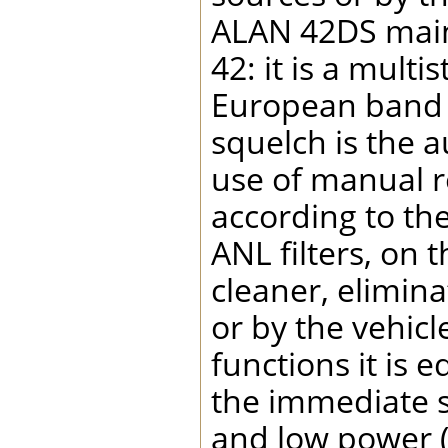
ALAN 42DS maint
42: it is a mult
European band a
squelch is the 
use of manual re
according to th
ANL filters, on
cleaner, elimin
or by the vehicl
functions it is 
the immediate s
and low power (