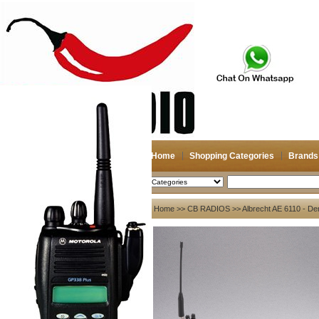
Home
Shopping Categories
Brands
2026-08-08
Search
My account
Home
>>
CB RADIOS
>> Albrecht AE 6110 - De
Register
/
Login
Shopping Cart(0)
Compare Now(0)
Your Recent History