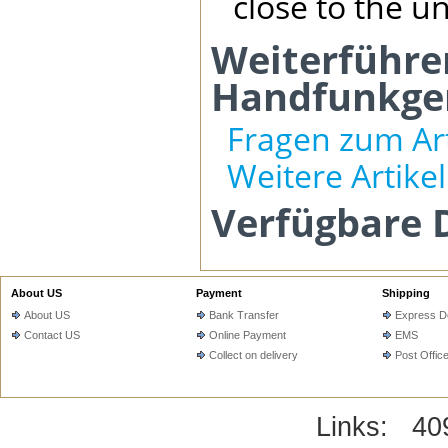
close to the un
Weiterführen
Handfunkger
Fragen zum Art
Weitere Artike
Verfügbare 
About US
Payment
Shipping
About US
Bank Transfer
Express De
Contact US
Online Payment
EMS
Collect on delivery
Post Offic
Links:
40