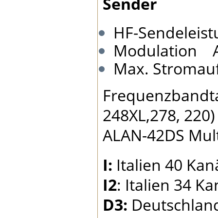
Sender
HF-Sendeleis
Modulation 
Max. Stroma
Frequenzbandtab
248XL,278, 220) 
ALAN-42DS Mult
I:
Italien 40 Kan
I2
: Italien 34 
D3:
Deutschland