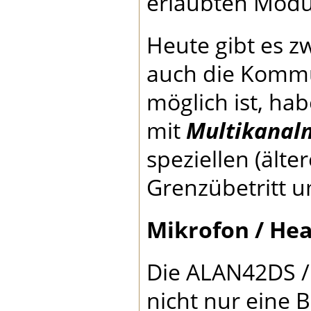
erlaubten Modul
Heute gibt es z
auch die Kommun
möglich ist, ha
mit
Multikanal
speziellen (ält
Grenzübetritt u
Mikrofon / He
Die ALAN42DS 
nicht nur eine