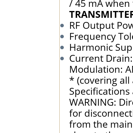
/ 45 mA when 
TRANSMITTE
RF Output Pow
Frequency Tol
Harmonic Supp
Current Drain
Modulation: AM
* (covering al
Specifications
WARNING: Dire
for disconnect
from the main