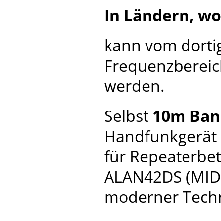
In Ländern, wo 
kann vom dorti
Frequenzbereic
werden.
Selbst
10m Ban
Handfunkgerät d
für Repeaterbet
ALAN42DS (MIDL
moderner Techni