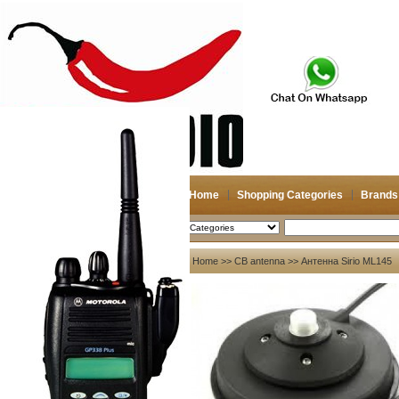
Home
Shopping Categories
Brands
2026-08-07
Search
My account
Home
>>
CB antenna
>> Антенна Sirio ML145
Register
/
Login
Shopping Cart(0)
Compare Now(0)
Your Recent History