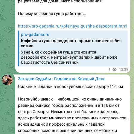
Загадки Судьбы - Гадания на Каждый День
Гадание на картах таро вернется муж живым с войны
Тема, которая волнует многих женщин, находящихся в
зоне боевых действий или в условиях длительной
разлуки, — это вопрос о том, вернётся ли любимый муж
живым. Современные онлайн‑расклады и
традиционные методы Таро позволяют получить
инсайт о текущей энергии, возможных препятствиях и
вероятных исходах. В статье мы разберём, как
правильно проводить гадание, какие карты играют
ключевую роль…
https://pro-gadania.ru/gadanie-na-kartah-taro-vernetsya-
muzh-zhivym-s-vojny.html
1
12:40
Загадки Судьбы - Гадания на Каждый День
Гадалка Руза запись на прием
Если вы ищете профессионального экстрасенса,
готового помочь в решении личных вопросов, Гадалка