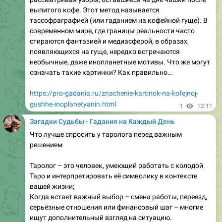
Новокуйбышевске?
- Близость к Самаре. Многие специалисты работают
как в самом Новокуйбышевске,…
https://pro-gadania.ru/silnye-gadalki-v-novokujbyshevske-
samare-116-km.html
1
12:40
Загадки Судьбы - Гадания на Каждый День
Гадание на кофейной гуще символ светлые столбы
Гадание на кофейной гуще — это одно из самых
известных, таинственных и при этом строго
регламентированных гаданий, которое передается из
поколения в поколение. Во многих семьях оно стало
любимым развлечением: когда родные собираются
вместе за праздничным столом, кто-нибудь
обязательно заваривает ароматный напиток, чтобы
заглянуть в будущее. Если вы решили узнать, как
гадать на кофейной гуще…
https://pro-gadania.ru/gadanie-na-kofejnoj-gushhe-simvol-