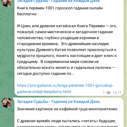
https://pro-gadania.ru/kofejnaya-gushha-dezodorant.html
pro-gadania.ru
Кофейная гуща дезодорант: аромат свежести без
химии
Узнай, как кофейная гуща становится
дезодорантом, нейтрализует запах и дарит коже
бархатистость без синтетики
1
12:40
Загадки Судьбы - Гадания на Каждый День
Сильные гадалки в новокуйбышевске самаре 116 км
Новокуйбышевск – небольшой, но очень динамично
развивающийся город, расположенный в 116 км от
центра Самары. Несмотря на небольшие размеры,
здесь работает множество проверенных экстрасенсов,
ясновидящих и профессиональных гадалок,
способных помочь в решении личных, семейных и
деловых вопросов.
Почему стоит обращаться к гадалкам в