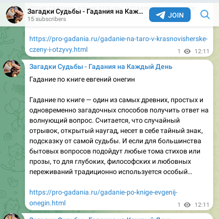
-------------
Исторический…
https://pro-gadania.ru/czyganka-gadala-na-nitke.html
1
12:40
Загадки Судьбы - Гадания на Каждый День
Кофейная гуща дезодорант
28 апреля 2026 г․ — кофейная гуща‚ которую мы
ежедневно выбрасываем‚ оказывается‚ способна не
только удобрять сад‚ но и эффективно справляться с
неприятным запахом․ В этой статье вы узнаете‚
почему кофейная гуща может заменить привычный
дезодорант‚ как её правильно приготовить и
применять‚ а также ознакомитесь с простыми
рецептами для домашнего использования․
Почему кофейная гуща работает…