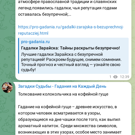
https://pro-gadania.ru/nauchnye-issledovaniya-o-
sposobnostyah-lyudej-k-gadaniyu.html
1
12:40
Загадки Судьбы - Гадания на Каждый День
Гадание онлайн спросить у бабы яги
С древних времён люди обращались к мудрым
женщинам-ведуньям, чтобы узнать, что их ждёт
впереди. На Руси такой жрицей тайных знаний была
Баба Яга — могущественная, порой грозная, но всегда
справедливая хранительница границ между мирами.
Сегодня вместо избушки на курьих ножках у нас есть
онлайн-сервисы гаданий, где можно бесплатно
спросить у Бабы Яги о любви, судьбе…
https://pro-gadania.ru/gadanie-onlajn-sprosit-u-baby-
yagi.html
1
12:40
Загадки Судьбы - Гадания на Каждый День
Фото ксении из горбатовки