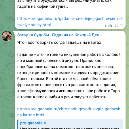
статье мы разберём, где именно находится этот
квартал, какие тайны окружали её дом, какие услуги
предлагала, и какие рекомендации стоит учитывать,
если вы…
https://pro-gadania.ru/v-krasnodone-gde-na-kvartale-
lesnom-zhivet-gadalka.html
pro-gadania.ru
Гадалка в Краснодоне: тайны квартала Лесного
ждут тебя
Хочешь узнать, что скрывает квартал Лесной в
Краснодоне? Гадалка раскроет судьбу за чашкой
кофе!
1
12:40
Загадки Судьбы - Гадания на Каждый День
Дракончик на дне кофейной гуще у ручки
Гадание на кофейной гуще – древняя практика, в
которой каждый образ имеет своё уникальное
значение․ Одним из самых «взрывных» символов
считается дракон․ Его трактовка меняется в