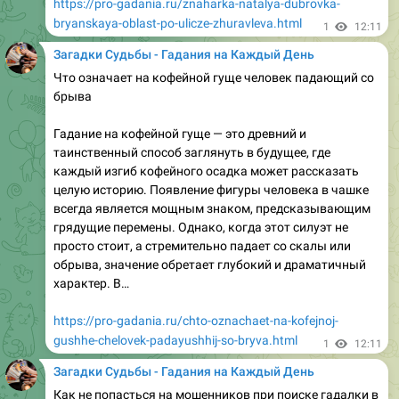
американская певица‚ актриса‚ дизайнер и продюсер‚
чьи творческие решения часто предвосхищают
глобальные тренды. В сети появилось много
разговоров о том‚ что «Леди гадала» – то есть
предсказывала будущее музыки‚ моды и даже
общественных процессов. В этой статье мы разберём‚
откуда берётся такой образ‚ какие реальные
предсказания делала певица…
https://pro-gadania.ru/ledi-gadala.html
1
12:40
Загадки Судьбы - Гадания на Каждый День
Гадалка в Лермонтове контакты
Город Лермонтов (Ставропольский край) славится не
только живописными пейзажами и богатой историей,
но и… мистикой. Сюда регулярно приезжают люди,
желающие заглянуть в своё будущее, разобраться в
прошлом или получить духовную поддержку. В этой
статье мы собрали все актуальные контакты гадалок
и ясновидящих Лермонтова, а также дали