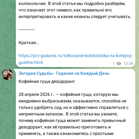
Горбатовка — слово‚ которое звучит как название
сказочной деревни‚ а на деле оказывается целой
коллекцией точек на карте России. Сегодня мы
собрали для вас самые яркие фото Ксении из
Горбатовки‚ чтобы разобраться‚ кто скрывается за
этим загадочным именем и почему её снимки
буквально взрывают соцсети.
-------------
Откуда берётся «Ксения из Горбатовки»?
Существует три разных географические…
https://pro-gadania.ru/foto-ksenii-iz-gorbatovki.html
pro-gadania.ru
Живые фото Ксении из Горбатовки: искренние
кадры
Смотри яркие фото Ксении из Горбатовки!
Атмосферные и искренние кадры, которые точно
покорят с первого взгляда. Заходи и наслаждайся!
1
12:40