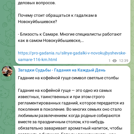
Руза – один из самых популярных вариантов в России.
В статье подробно рассматриваются её профиль,
спектр услуг, способы записи на приём, а также
реальные отзывы клиентов.
Кто такая Гадалка Руза?
Гадалка Руза – это онлайн‑экстрасенс, предлагающая
бесплатные и платные консультации по телефону, в…
https://pro-gadania.ru/gadalka-ruza-zapis-na-priem.html
1
12:40
Загадки Судьбы - Гадания на Каждый День
В краснодоне где на квартале лесном живет гадалка
Краснодон – небольшой, но живописный город в
Луганской области, известный своей богатой
историей, промышленным наследием и, конечно же,
местными легендами. Одна из самых обсуждаемых
историй, о гадалке, живущей на квартале «Лесном». В