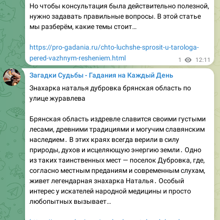
svetlye-stolby.html
1
12:40
Загадки Судьбы - Гадания на Каждый День
Что надо говорить когда гадаешь на картах
Гадание – это не только визуальная работа с колодой,
но и мощный словесный ритуал. Правильно
подобранные слова помогают настроить энергию,
сконцентрировать внимание и сделать предсказание
более точным. В этой статье мы разберём, какие
фразы стоит произносить в разных этапах гадания,
какие формулировки использовать при работе с Таро,
а также какие ошибки в речи следует избегать.…
https://pro-gadania.ru/chto-nado-govorit-kogda-gadaesh-
na-kartah.html
1
12:40
Загадки Судьбы - Гадания на Каждый День
Леди гадала
Леди Гага (Stefani Joanne Angelina Germanotta) –