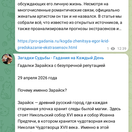
предков․ Если вы оказались на этой странице, скорее
всего, вы ищете контакты потомственной гадалки
Коми — человека, чей дар передается из…
https://pro-gadania.ru/kontakty-potomstvennoj-gadalki-
komi.html
1
12:40
Загадки Судьбы - Гадания на Каждый День
Научные исследования о способностях людей к
гаданию
Гадание — это попытка получить информацию о
будущем или скрытых аспектах настоящего через
сверхъестественные или экстрасенсорные методы․
Веками люди верили в пророчества, карты Таро,
кристальные шары и интуитивные «шестые чувства»․
Но что говорит современная наука? Давайте
разберёмся, как строгие эксперименты проверяют
экстрасенсорные способности, какие выводы они
дают и почему вера в гадание всё ещё жива․…