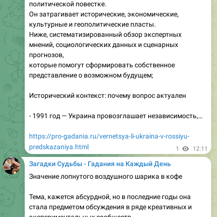
Загадки Судьбы - Гадания на Каждый День
Калашникова екатерина старый оскол гибель девушки
Дата публикации: 28 апреля 2026 г.
В начале весны 2026 г. в городе Тольятти (по данным
полиции) произошёл трагический инцидент, в
результате которого 19‑летняя студентка Анастасия
Петрова погибла от тяжёлых травм. Главным
подозреваемым в деле стал её сосед – Калашникова
Екатерина, 45‑летняя женщина, известная в районе
как «старая осколка» из‑за постоянного хранения
старых стеклянных осколков…
https://pro-gadania.ru/kalashnikova-ekaterina-staryj-
oskol-gibel-devushki.html
1
12:40
Загадки Судьбы - Гадания на Каждый День
На кофейной чашке гуще что означает персик спелый
наливной