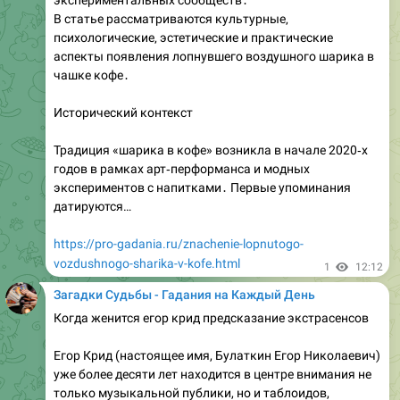
Гадание на кофейной гуще (тассеография,
тассеомантия, тассеология) – древнее искусство, в
котором человек ищет подсказки о прошлом,
настоящем и будущем, рассматривая узоры,
образующиеся после того, как выпит кофе. Одним из
самых ярких и часто встречающихся образов является
персик, особенно когда он выглядит спелым и
наливным. Что же может означать такой символ? В
статье мы разберём…
https://pro-gadania.ru/na-kofejnoj-chashke-gushhe-chto-
oznachaet-persik-spelyj-nalivnoj.html
1
12:40
Загадки Судьбы - Гадания на Каждый День
Контакты потомственной гадалки Коми
В современном мире, несмотря на стремительное
развитие технологий, люди не перестают искать
ответы на вечные вопросы․ Кто-то обращается к
психологии, кто-то — к религии, а многие находят
утешение и истину в мистических традициях наших