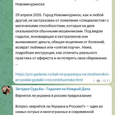
практические советы, как выбрать «своего»
специалиста и не попасться…
https://pro-gadania.ru/gadalka-v-lermontove-
kontakty.html
1
12:40
Загадки Судьбы - Гадания на Каждый День
На кофейной чашке гуще что означает персик спелый
наливной
Гадание на кофейной гуще (тассеография,
тассеомантия, тассеология) – древнее искусство, в
котором человек ищет подсказки о прошлом,
настоящем и будущем, рассматривая узоры,
образующиеся после того, как выпит кофе. Одним из
самых ярких и часто встречающихся образов является
персик, особенно когда он выглядит спелым и
наливным. Что же может означать такой символ? В
статье мы разберём…
https://pro-gadania.ru/na-kofejnoj-chashke-gushhe-chto-
oznachaet-persik-spelyj-nalivnoj.html
1
12:40